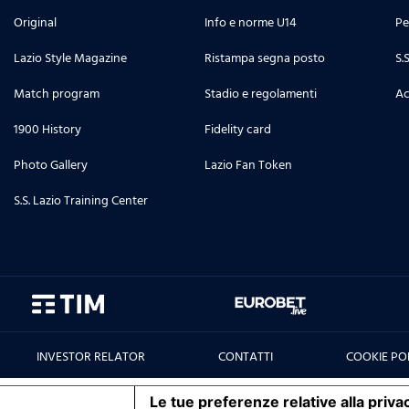
Original
Info e norme U14
Pe
Lazio Style Magazine
Ristampa segna posto
S.
Match program
Stadio e regolamenti
Ac
1900 History
Fidelity card
Photo Gallery
Lazio Fan Token
S.S. Lazio Training Center
INVESTOR RELATOR
CONTATTI
COOKIE PO
iva sulla raccolta
Le tue preferenze relative alla priva