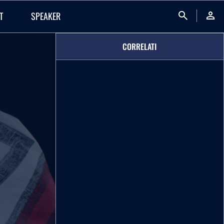
search
person
T
SPEAKER
CORRELATI