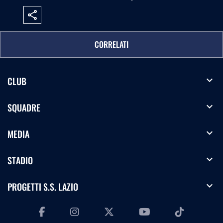
share
CORRELATI
expand_more
CLUB
expand_more
SQUADRE
expand_more
MEDIA
expand_more
STADIO
expand_more
PROGETTI S.S. LAZIO