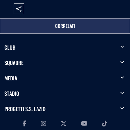
share
CORRELATI
expand_more
CLUB
expand_more
SQUADRE
expand_more
MEDIA
expand_more
STADIO
expand_more
PROGETTI S.S. LAZIO