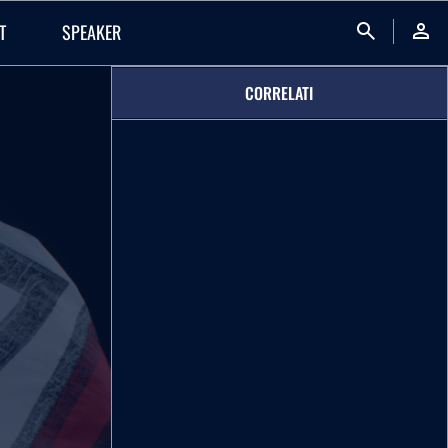
search
person
T
SPEAKER
CORRELATI