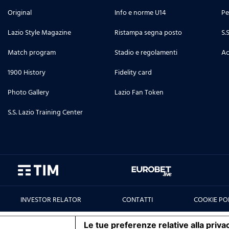
Original
Info e norme U14
Pe
Lazio Style Magazine
Ristampa segna posto
S.
Match program
Stadio e regolamenti
Ac
1900 History
Fidelity card
Photo Gallery
Lazio Fan Token
S.S. Lazio Training Center
INVESTOR RELATOR
CONTATTI
COOKIE PO
iva sulla raccolta
Le tue preferenze relative alla priva