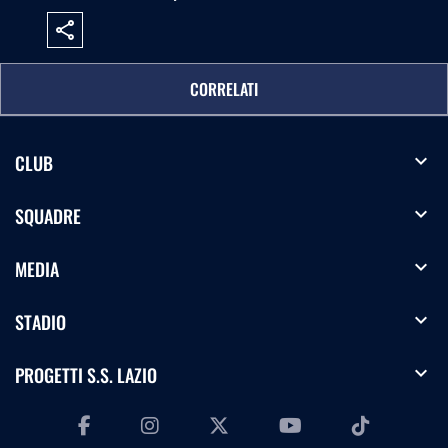
share
CORRELATI
expand_more
CLUB
expand_more
SQUADRE
expand_more
MEDIA
expand_more
STADIO
expand_more
PROGETTI S.S. LAZIO