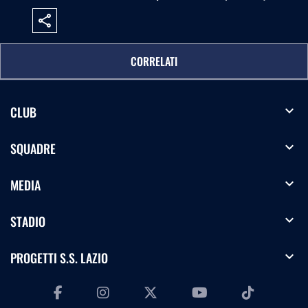
share
CORRELATI
expand_more
CLUB
expand_more
SQUADRE
expand_more
MEDIA
expand_more
STADIO
expand_more
PROGETTI S.S. LAZIO