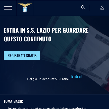
search
person
ENTRA IN S.S. LAZIO PER GUARDARE
QUESTO CONTENUTO
REGISTRATI GRATIS
Entra!
Hai già un account S.S. Lazio?
TOMA BASIC
L`intervista al centrocampista biancoceleste!