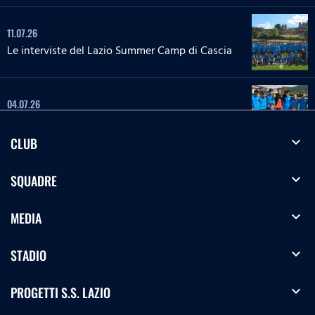
11.07.26
Le interviste del Lazio Summer Camp di Cascia
04.07.26
Le interviste del Lazio Summer Camp di Rieti
expand_more
CLUB
28.06.26
expand_more
SQUADRE
Le interviste del Lazio Summer Camp del 'Green
Club'
expand_more
MEDIA
27.06.26
'La Lepre e la tartaruga' - La squadra Speciale
expand_more
STADIO
biancoceleste
expand_more
PROGETTI S.S. LAZIO