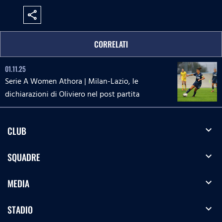
share
CORRELATI
01.11.25
Serie A Women Athora | Milan-Lazio, le
dichiarazioni di Oliviero nel post partita
expand_more
CLUB
expand_more
SQUADRE
expand_more
MEDIA
expand_more
STADIO