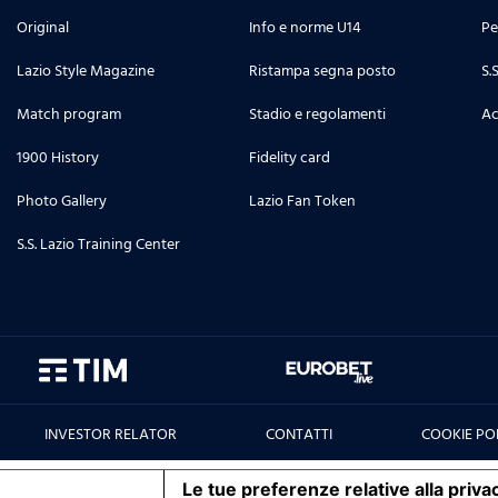
Original
Info e norme U14
Pe
Lazio Style Magazine
Ristampa segna posto
S.
Match program
Stadio e regolamenti
Ac
1900 History
Fidelity card
Photo Gallery
Lazio Fan Token
S.S. Lazio Training Center
INVESTOR RELATOR
CONTATTI
COOKIE PO
iva sulla raccolta
Le tue preferenze relative alla priva