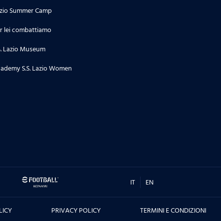
zio Summer Camp
24.06.26
Stagione 2 | Puntata 34
r lei combattiamo
S. Lazio Museum
18.06.26
ademy S.S. Lazio Women
Stagione 2 | Puntata 33
16.06.26
TORNEO DI TERNI, CITTA' DI SAN
VALENTINO - Le interviste dei
protagonisti prima e dopo la
sfida contro il Real Madrid, ma
non solo....
IT
EN
10.06.26
LICY
PRIVACY POLICY
TERMINI E CONDIZIONI
Stagione 2 | Puntata 32