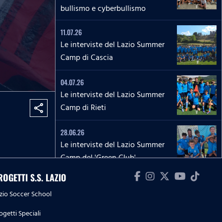
bullismo e cyberbullismo
11.07.26
Le interviste del Lazio Summer
Camp di Cascia
04.07.26
Le interviste del Lazio Summer
Camp di Rieti
share
28.06.26
Le interviste del Lazio Summer
Camp del 'Green Club'
ROGETTI S.S. LAZIO
27.06.26
'La Lepre e la tartaruga' - La
zio Soccer School
squadra Speciale biancoceleste
ogetti Speciali