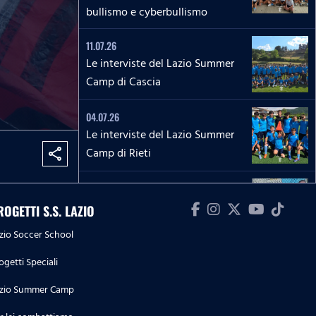
bullismo e cyberbullismo
11.07.26
Le interviste del Lazio Summer
Camp di Cascia
04.07.26
Le interviste del Lazio Summer
Camp di Rieti
share
28.06.26
Le interviste del Lazio Summer
ROGETTI S.S. LAZIO
Camp del 'Green Club'
zio Soccer School
27.06.26
ogetti Speciali
'La Lepre e la tartaruga' - La
zio Summer Camp
squadra Speciale biancoceleste