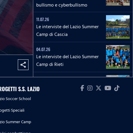
bullismo e cyberbullismo
11.07.26
Le interviste del Lazio Summer
Camp di Cascia
04.07.26
Le interviste del Lazio Summer
Camp di Rieti
share
28.06.26
Le interviste del Lazio Summer
ROGETTI S.S. LAZIO
Camp del 'Green Club'
zio Soccer School
27.06.26
ogetti Speciali
'La Lepre e la tartaruga' - La
zio Summer Camp
squadra Speciale biancoceleste