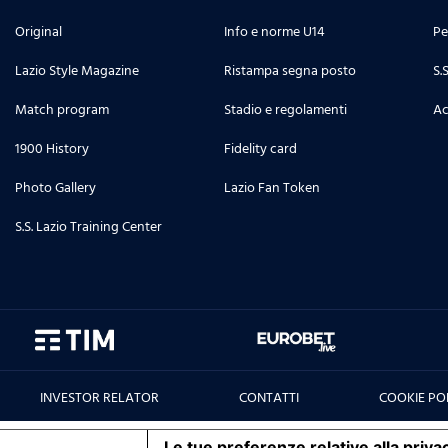
Original
Info e norme U14
Pe
Lazio Style Magazine
Ristampa segna posto
S.
Match program
Stadio e regolamenti
Ac
1900 History
Fidelity card
Photo Gallery
Lazio Fan Token
S.S. Lazio Training Center
INVESTOR RELATOR
CONTATTI
COOKIE PO
iva sulla raccolta
Le tue preferenze relative alla priva