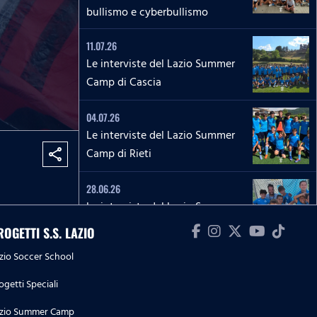
bullismo e cyberbullismo
11.07.26
Le interviste del Lazio Summer
Camp di Cascia
04.07.26
Le interviste del Lazio Summer
Camp di Rieti
share
28.06.26
Le interviste del Lazio Summer
Camp del 'Green Club'
ROGETTI S.S. LAZIO
zio Soccer School
27.06.26
'La Lepre e la tartaruga' - La
ogetti Speciali
squadra Speciale biancoceleste
zio Summer Camp