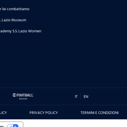
r lei combattiamo
24.06.26
Stagione 2 | Puntata 34
S. Lazio Museum
ademy S.S. Lazio Women
18.06.26
Stagione 2 | Puntata 33
16.06.26
TORNEO DI TERNI, CITTA' DI SAN
VALENTINO - Le interviste dei
protagonisti prima e dopo la
sfida contro il Real Madrid, ma
IT
EN
non solo....
LICY
PRIVACY POLICY
TERMINI E CONDIZIONI
10.06.26
Stagione 2 | Puntata 32
cy