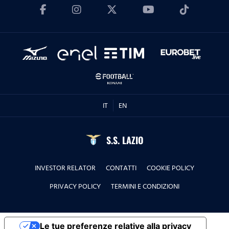
'La Lepre e la tartaruga' - La squadra Speciale
biancoceleste
24.06.26
Stagione 2 | Puntata 34
18.06.26
IT
EN
Stagione 2 | Puntata 33
S.S. LAZIO
16.06.26
TORNEO DI TERNI, CITTA' DI SAN VALENTINO - Le
INVESTOR RELATOR
CONTATTI
COOKIE POLICY
interviste dei protagonisti prima e dopo la sfida
PRIVACY POLICY
TERMINI E CONDIZIONI
contro il Real Madrid, ma non solo....
10.06.26
Le tue preferenze relative alla privacy