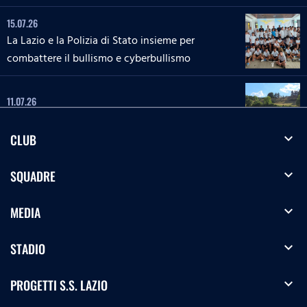
15.07.26
La Lazio e la Polizia di Stato insieme per
combattere il bullismo e cyberbullismo
11.07.26
Le interviste del Lazio Summer Camp di Cascia
expand_more
CLUB
04.07.26
expand_more
SQUADRE
Le interviste del Lazio Summer Camp di Rieti
expand_more
MEDIA
28.06.26
Le interviste del Lazio Summer Camp del 'Green
expand_more
STADIO
Club'
expand_more
PROGETTI S.S. LAZIO
27.06.26