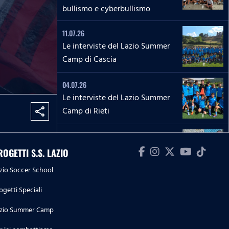
bullismo e cyberbullismo
11.07.26
Le interviste del Lazio Summer
Camp di Cascia
04.07.26
Le interviste del Lazio Summer
Camp di Rieti
share
28.06.26
Le interviste del Lazio Summer
ROGETTI S.S. LAZIO
Camp del 'Green Club'
zio Soccer School
27.06.26
ogetti Speciali
'La Lepre e la tartaruga' - La
zio Summer Camp
squadra Speciale biancoceleste