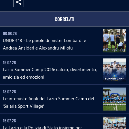
share
CORRELATI
08.08.26
UNDER 18 - Le parole di mister Lombardi e
Andrea Ansideri e Alexandru Miloiu
19.07.26
Lazio Summer Camp 2026: calcio, divertimento,
amicizia ed emozioni
18.07.26
Le interviste finali del Lazio Summer Camp del
'Salaria Sport Village'
15.07.26
La Lazio e la Polizia di Stato insieme per