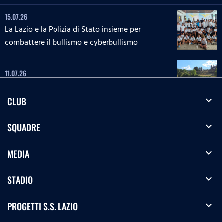
15.07.26
La Lazio e la Polizia di Stato insieme per
combattere il bullismo e cyberbullismo
11.07.26
Le interviste del Lazio Summer Camp di Cascia
expand_more
CLUB
04.07.26
expand_more
SQUADRE
Le interviste del Lazio Summer Camp di Rieti
expand_more
MEDIA
28.06.26
Le interviste del Lazio Summer Camp del 'Green
expand_more
STADIO
Club'
expand_more
PROGETTI S.S. LAZIO
27.06.26