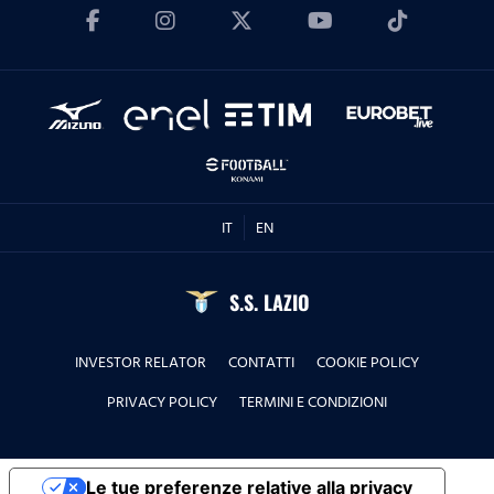
'La Lepre e la tartaruga' - La squadra Speciale
biancoceleste
24.06.26
Stagione 2 | Puntata 34
18.06.26
IT
EN
Stagione 2 | Puntata 33
S.S. LAZIO
16.06.26
TORNEO DI TERNI, CITTA' DI SAN VALENTINO - Le
INVESTOR RELATOR
CONTATTI
COOKIE POLICY
interviste dei protagonisti prima e dopo la sfida
PRIVACY POLICY
TERMINI E CONDIZIONI
contro il Real Madrid, ma non solo....
10.06.26
Le tue preferenze relative alla privacy