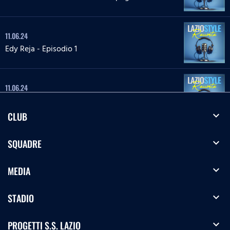
11.06.24
Edy Reja - Episodio 1
11.06.24
Edy Reja - Episodio 2
expand_more
CLUB
11.06.24
expand_more
SQUADRE
Edy Reja - Episodio 3
expand_more
MEDIA
11.06.24
expand_more
STADIO
Edy Reja - Episodio 4
expand_more
PROGETTI S.S. LAZIO