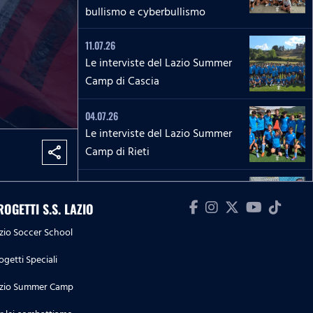
bullismo e cyberbullismo
11.07.26
Le interviste del Lazio Summer
Camp di Cascia
04.07.26
Le interviste del Lazio Summer
Camp di Rieti
share
28.06.26
Le interviste del Lazio Summer
ROGETTI S.S. LAZIO
Camp del 'Green Club'
zio Soccer School
27.06.26
ogetti Speciali
'La Lepre e la tartaruga' - La
zio Summer Camp
squadra Speciale biancoceleste