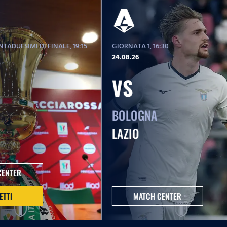
TADUESIMI DI FINALE
, 19:15
GIORNATA 1
, 16:30
24.08.26
VS
BOLOGNA
LAZIO
CENTER
ETTI
MATCH CENTER