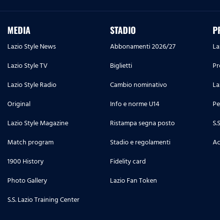
MEDIA
STADIO
P
Lazio Style News
Abbonamenti 2026/27
La
Lazio Style TV
Biglietti
Pr
Lazio Style Radio
Cambio nominativo
La
Original
Info e norme U14
Pe
Lazio Style Magazine
Ristampa segna posto
S.
Match program
Stadio e regolamenti
Ac
1900 History
Fidelity card
Photo Gallery
Lazio Fan Token
S.S. Lazio Training Center