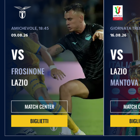
T
i
AMICHEVOLE
, 18:45
GIORNATA TREN
m
09.08.26
16.08.26
e
VS
VS
FROSINONE
LAZIO
LAZIO
MANTOVA
MATCH CENTER
MATCH 
BIGLIETTI
BIGLI