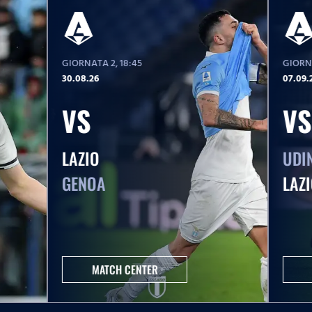
GIORNATA 2
, 18:45
GIORN
30.08.26
07.09.
VS
VS
LAZIO
UDI
GENOA
LAZ
MATCH CENTER