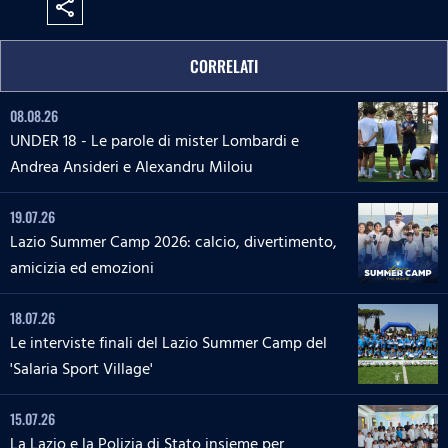
share
CORRELATI
08.08.26
UNDER 18 - Le parole di mister Lombardi e
Andrea Ansideri e Alexandru Miloiu
19.07.26
Lazio Summer Camp 2026: calcio, divertimento,
amicizia ed emozioni
18.07.26
Le interviste finali del Lazio Summer Camp del
'Salaria Sport Village'
15.07.26
La Lazio e la Polizia di Stato insieme per