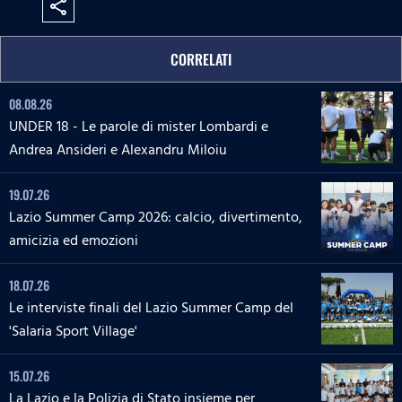
share
CORRELATI
08.08.26
UNDER 18 - Le parole di mister Lombardi e
Andrea Ansideri e Alexandru Miloiu
19.07.26
Lazio Summer Camp 2026: calcio, divertimento,
amicizia ed emozioni
18.07.26
Le interviste finali del Lazio Summer Camp del
'Salaria Sport Village'
15.07.26
La Lazio e la Polizia di Stato insieme per