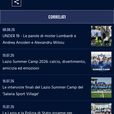
share
CORRELATI
08.08.26
UNDER 18 - Le parole di mister Lombardi e
Andrea Ansideri e Alexandru Miloiu
19.07.26
Lazio Summer Camp 2026: calcio, divertimento,
amicizia ed emozioni
18.07.26
Le interviste finali del Lazio Summer Camp del
'Salaria Sport Village'
15.07.26
La Lazio e la Polizia di Stato insieme per