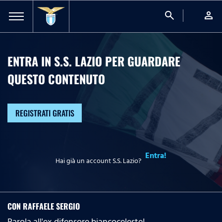
search
person
ENTRA IN S.S. LAZIO PER GUARDARE
QUESTO CONTENUTO
REGISTRATI GRATIS
Entra!
Hai già un account S.S. Lazio?
CON RAFFAELE SERGIO
Parola all'ex difensore biancoceleste!