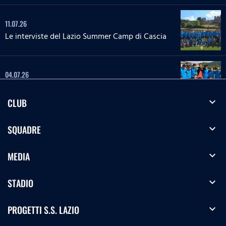
11.07.26
Le interviste del Lazio Summer Camp di Cascia
04.07.26
Le interviste del Lazio Summer Camp di Rieti
expand_more
CLUB
28.06.26
expand_more
SQUADRE
Le interviste del Lazio Summer Camp del 'Green
Club'
expand_more
MEDIA
27.06.26
'La Lepre e la tartaruga' - La squadra Speciale
expand_more
STADIO
biancoceleste
expand_more
PROGETTI S.S. LAZIO