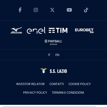
25.10.24
Molise
30.05.24
Toscana e Milano
27.04.24
IT
EN
Mentana e Sabina
S.S. LAZIO
05.04.24
INVESTOR RELATOR
CONTATTI
COOKIE POLICY
Sonnino e Malta
PRIVACY POLICY
TERMINI E CONDIZIONI
29.03.24