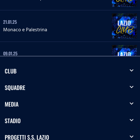
21.01.25
Monaco e Palestrina
09.01.25
Sonnino e Monterotondo
expand_more
CLUB
05.12.24
expand_more
SQUADRE
Terracina e Segni
expand_more
MEDIA
19.11.24
expand_more
STADIO
Parigi e Mentana
expand_more
PROGETTI S.S. LAZIO