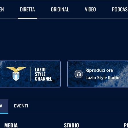
EN
DIRETTA
ORIGINAL
VIDEO
PODCAS
LAZIO
Riproduci ora
STYLE
headphones
Lazio Style Radio
CHANNEL
TV
EVENTI
MEDIA
STADIO
P