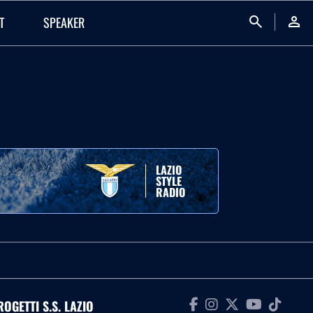
search
person
T
SPEAKER
LAZIO
STYLE
RADIO
ROGETTI S.S. LAZIO