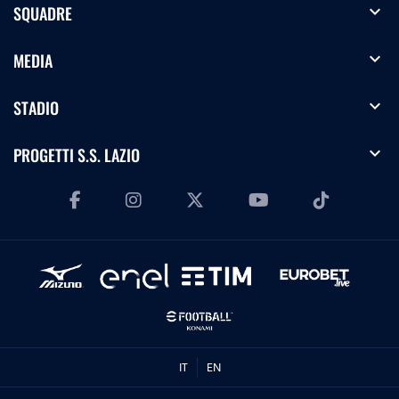
expand_more
SQUADRE
expand_more
MEDIA
expand_more
STADIO
expand_more
PROGETTI S.S. LAZIO
IT
EN