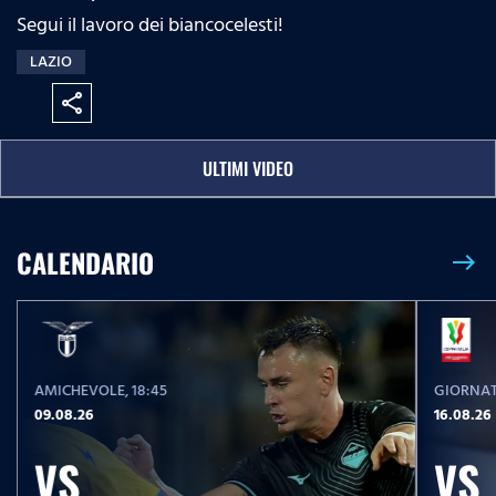
Segui il lavoro dei biancocelesti!
LAZIO
share
ULTIMI VIDEO
CALENDARIO
east
AMICHEVOLE
, 18:45
GIORNAT
09.08.26
16.08.26
VS
VS