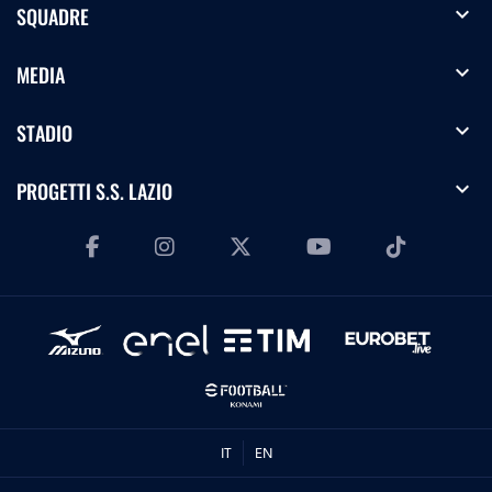
expand_more
SQUADRE
expand_more
MEDIA
expand_more
STADIO
expand_more
PROGETTI S.S. LAZIO
IT
EN