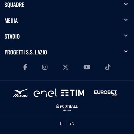
expand_more
SQUADRE
expand_more
MEDIA
expand_more
STADIO
expand_more
PROGETTI S.S. LAZIO
IT
EN