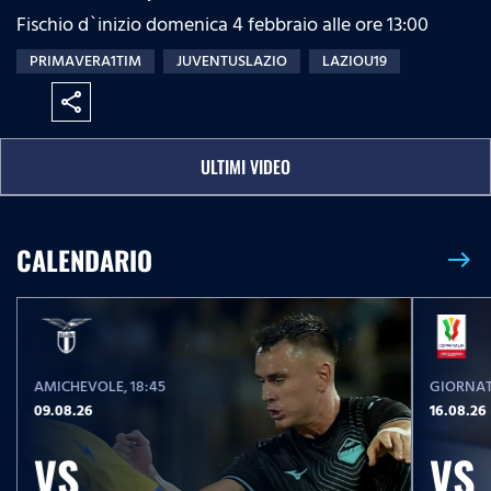
Fischio d`inizio domenica 4 febbraio alle ore 13:00
PRIMAVERA1TIM
JUVENTUSLAZIO
LAZIOU19
share
ULTIMI VIDEO
CALENDARIO
east
AMICHEVOLE
, 18:45
GIORNAT
09.08.26
16.08.26
VS
VS