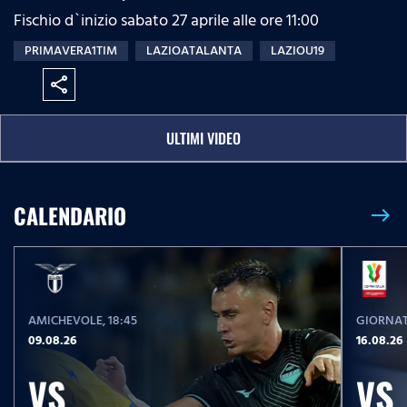
Fischio d`inizio sabato 27 aprile alle ore 11:00
PRIMAVERA1TIM
LAZIOATALANTA
LAZIOU19
share
ULTIMI VIDEO
CALENDARIO
east
AMICHEVOLE
, 18:45
GIORNAT
09.08.26
16.08.26
VS
VS