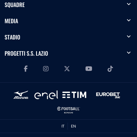
expand_more
SQUADRE
expand_more
MEDIA
expand_more
STADIO
expand_more
PROGETTI S.S. LAZIO
IT
EN