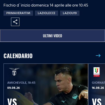
Fischio d`inizio domenica 14 aprile alle ore 10:45
PRIMAVERA1TIM
LAZIOLECCE
LAZIOU19
share
ULTIMI VIDEO
CALENDARIO
east
AMICHEVOLE
, 18:45
GIORNAT
09.08.26
16.08.26
VS
VS