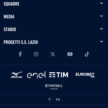
expand_more
SQUADRE
expand_more
MEDIA
expand_more
STADIO
expand_more
PROGETTI S.S. LAZIO
IT
EN