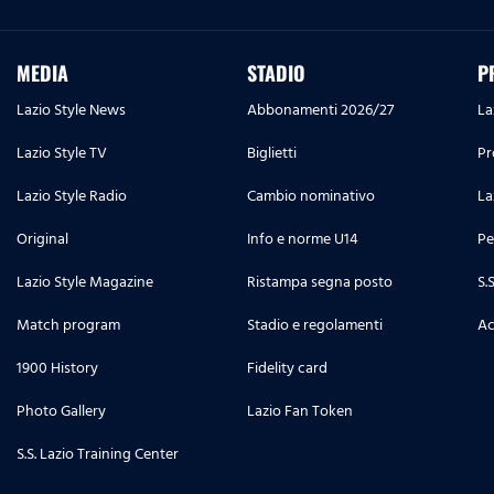
MEDIA
STADIO
P
Lazio Style News
Abbonamenti 2026/27
La
Lazio Style TV
Biglietti
Pr
Lazio Style Radio
Cambio nominativo
La
Original
Info e norme U14
Pe
Lazio Style Magazine
Ristampa segna posto
S.
Match program
Stadio e regolamenti
Ac
1900 History
Fidelity card
Photo Gallery
Lazio Fan Token
S.S. Lazio Training Center