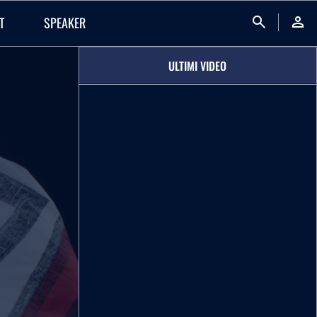
search
person
T
SPEAKER
ULTIMI VIDEO