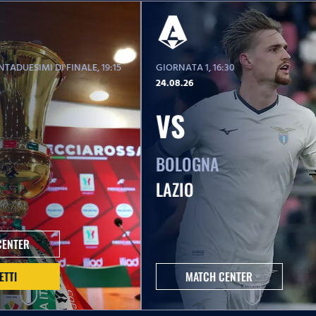
TADUESIMI DI FINALE
, 19:15
GIORNATA 1
, 16:30
24.08.26
VS
BOLOGNA
LAZIO
CENTER
ETTI
MATCH CENTER