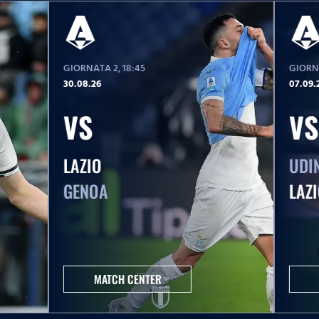
GIORNATA 2
, 18:45
GIORN
30.08.26
07.09.
VS
VS
LAZIO
UDI
GENOA
LAZ
MATCH CENTER