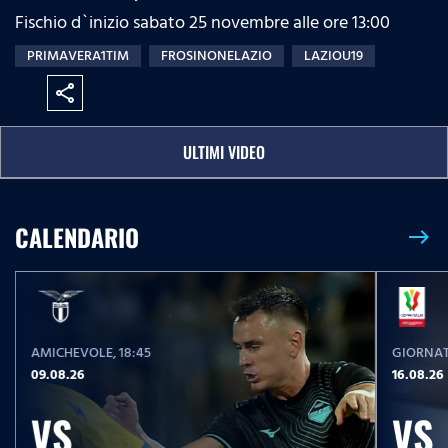
Fischio d`inizio sabato 25 novembre alle ore 13:00
PRIMAVERA1TIM
FROSINONELAZIO
LAZIOU19
share
ULTIMI VIDEO
CALENDARIO
east
AMICHEVOLE
, 18:45
GIORNAT
09.08.26
16.08.26
VS
VS