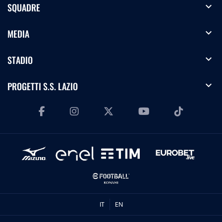
expand_more
SQUADRE
expand_more
MEDIA
expand_more
STADIO
expand_more
PROGETTI S.S. LAZIO
IT
EN