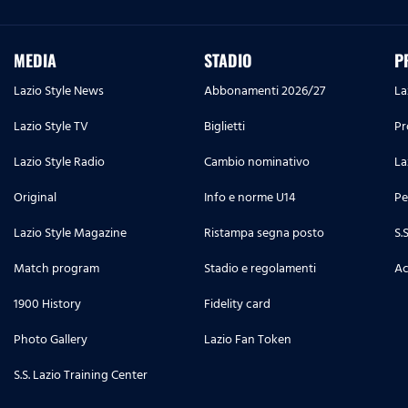
MEDIA
STADIO
P
Lazio Style News
Abbonamenti 2026/27
La
Lazio Style TV
Biglietti
Pr
Lazio Style Radio
Cambio nominativo
La
Original
Info e norme U14
Pe
Lazio Style Magazine
Ristampa segna posto
S.
Match program
Stadio e regolamenti
Ac
1900 History
Fidelity card
Photo Gallery
Lazio Fan Token
S.S. Lazio Training Center