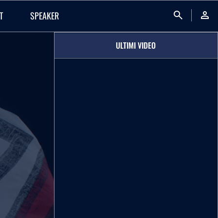
search
person
T
SPEAKER
ULTIMI VIDEO