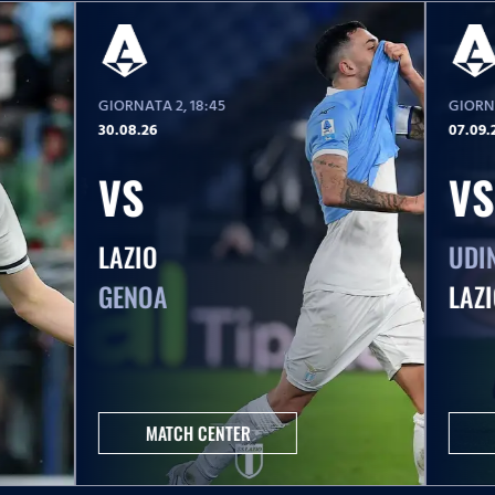
GIORNATA 2
, 18:45
GIORN
30.08.26
07.09.
VS
VS
LAZIO
UDI
GENOA
LAZ
MATCH CENTER