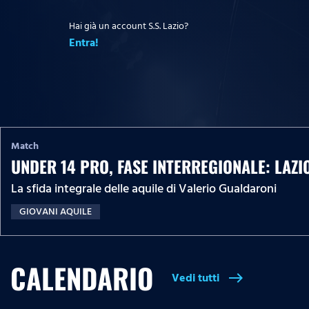
Hai già un account S.S. Lazio?
Entra!
Match
UNDER 14 PRO, FASE INTERREGIONALE: LAZ
La sfida integrale delle aquile di Valerio Gualdaroni
GIOVANI AQUILE
CALENDARIO
Vedi tutti
east