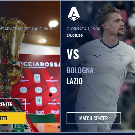
TADUESIMI DI FINALE
, 19:15
GIORNATA 1
, 16:30
24.08.26
VS
BOLOGNA
LAZIO
CENTER
ETTI
MATCH CENTER