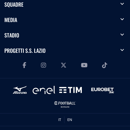
expand_more
SQUADRE
expand_more
MEDIA
expand_more
STADIO
expand_more
PROGETTI S.S. LAZIO
IT
EN