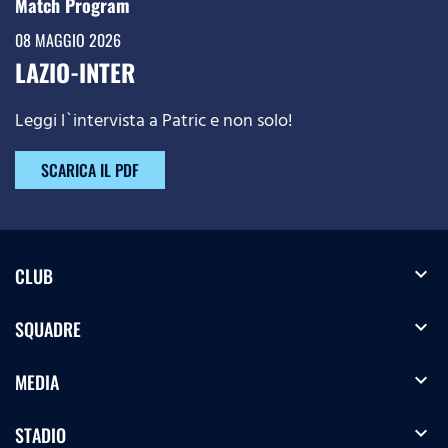
Match Program
08 MAGGIO 2026
LAZIO-INTER
Leggi l`intervista a Patric e non solo!
SCARICA IL PDF
expand_more
CLUB
expand_more
SQUADRE
expand_more
MEDIA
expand_more
STADIO