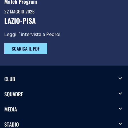
Match Program
22 MAGGIO 2026
LAZIO-PISA
Leggi l`intervista a Pedro!
SCARICA IL PDF
expand_more
CLUB
expand_more
SQUADRE
expand_more
MEDIA
expand_more
STADIO