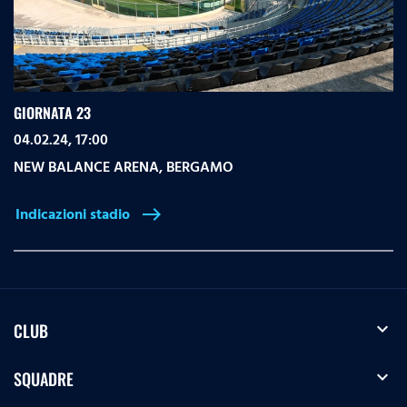
GIORNATA 23
04.02.24, 17:00
NEW BALANCE ARENA
,
BERGAMO
Indicazioni stadio
east
expand_more
CLUB
expand_more
SQUADRE