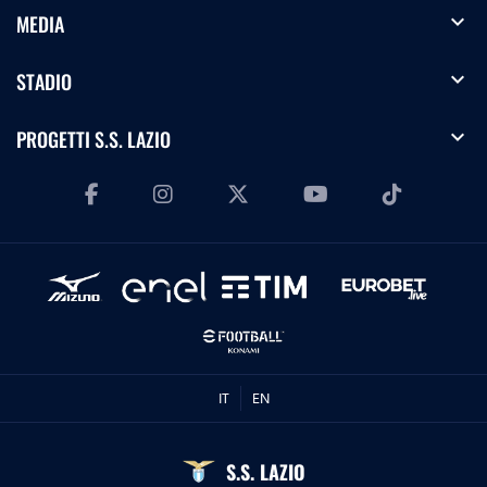
expand_more
MEDIA
expand_more
STADIO
expand_more
PROGETTI S.S. LAZIO
IT
EN
S.S. LAZIO