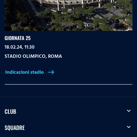
GIORNATA 25
18.02.24, 11:30
STADIO OLIMPICO
,
ROMA
Indicazioni stadio
east
expand_more
CLUB
expand_more
SQUADRE