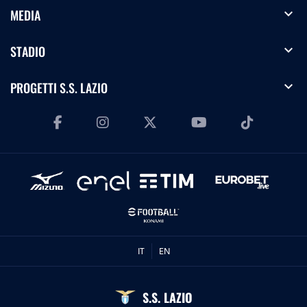
expand_more
MEDIA
expand_more
STADIO
expand_more
PROGETTI S.S. LAZIO
IT
EN
S.S. LAZIO