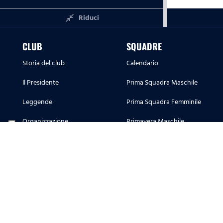
close_fullscreen
Riduci
CLUB
SQUADRE
Storia del club
Calendario
Il Presidente
Prima Squadra Maschile
Leggende
Prima Squadra Femminile
Organizzazione
Primavera Maschile
Corporate Hospitality
Primavera Femminile
Sponsor e Partner
Settore Giovanile
Sponsor e Partner Lazio Women
Licensing
Store Ufficiali