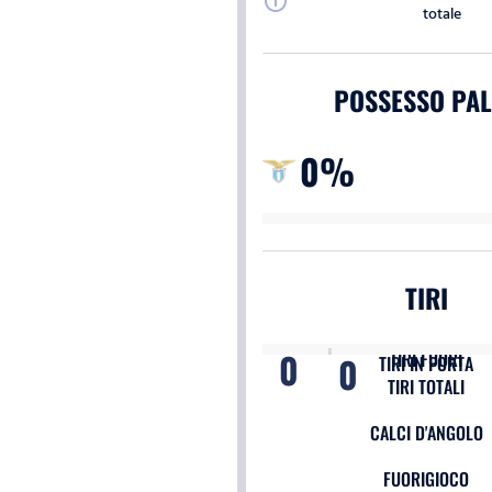
info
totale
POSSESSO PAL
0%
TIRI
0
TIRI FUORI
0
TIRI IN PORTA
TIRI TOTALI
CALCI D'ANGOLO
FUORIGIOCO