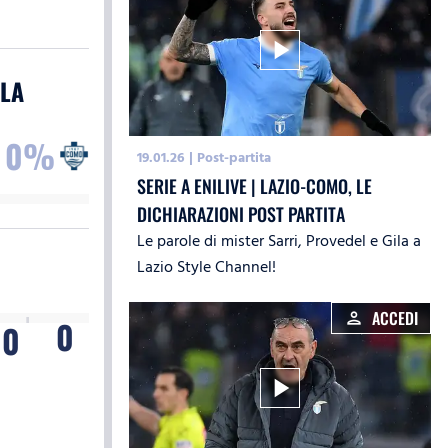
play_arrow
LA
0%
19.01.26
|
Post-partita
SERIE A ENILIVE | LAZIO-COMO, LE
DICHIARAZIONI POST PARTITA
Le parole di mister Sarri, Provedel e Gila a
Lazio Style Channel!
ACCEDI
person
0
0
play_arrow