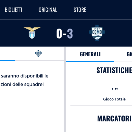
BIGLIETTI
ORIGINAL
STORE
0
-
3
GENERALI
GI
STATISTICH
saranno disponibili le
zioni delle squadre!
’
”
Gioco Totale
MARCATORI