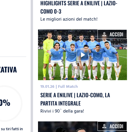
HIGHLIGHTS SERIE A ENILIVE | LAZIO-
COMO 0-3
Le migliori azioni del match!
ACCEDI
person
play_arrow
ZATIVA
19.01.26
|
Full Match
SERIE A ENILIVE | LAZIO-COMO, LA
0%
PARTITA INTEGRALE
Rivivi i 90` della gara!
ACCEDI
person
u tiri fatti in