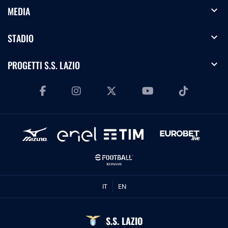
expand_more
MEDIA
expand_more
STADIO
expand_more
PROGETTI S.S. LAZIO
IT
EN
S.S. LAZIO