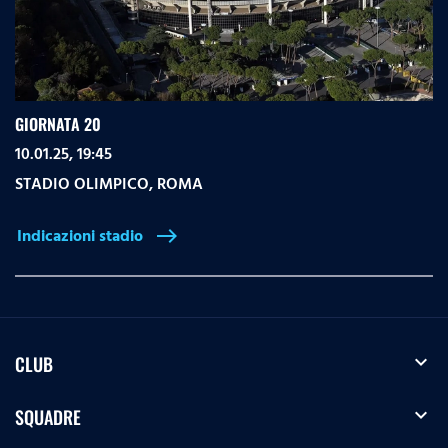
GIORNATA 20
10.01.25, 19:45
STADIO OLIMPICO
,
ROMA
Indicazioni stadio
east
expand_more
CLUB
expand_more
SQUADRE