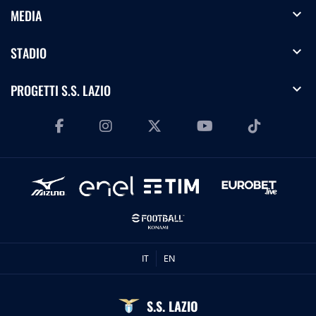
expand_more
MEDIA
expand_more
STADIO
expand_more
PROGETTI S.S. LAZIO
IT
EN
S.S. LAZIO