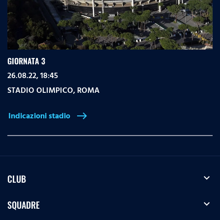
GIORNATA 3
26.08.22, 18:45
STADIO OLIMPICO
,
ROMA
Indicazioni stadio
east
expand_more
CLUB
expand_more
SQUADRE