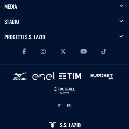
expand_more
MEDIA
expand_more
STADIO
expand_more
PROGETTI S.S. LAZIO
IT
EN
S.S. LAZIO