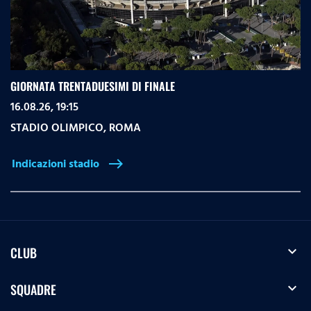
GIORNATA TRENTADUESIMI DI FINALE
16.08.26, 19:15
STADIO OLIMPICO
,
ROMA
Indicazioni stadio
east
expand_more
CLUB
expand_more
SQUADRE