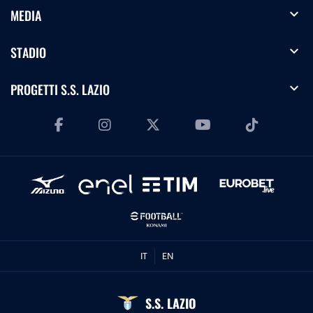
expand_more
MEDIA
expand_more
STADIO
expand_more
PROGETTI S.S. LAZIO
IT
EN
S.S. LAZIO