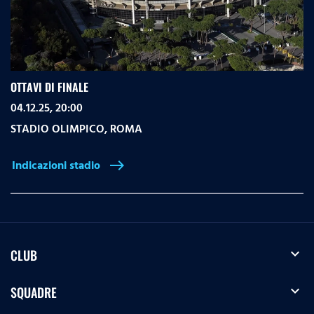
OTTAVI DI FINALE
04.12.25, 20:00
STADIO OLIMPICO
,
ROMA
Indicazioni stadio
east
expand_more
CLUB
expand_more
SQUADRE