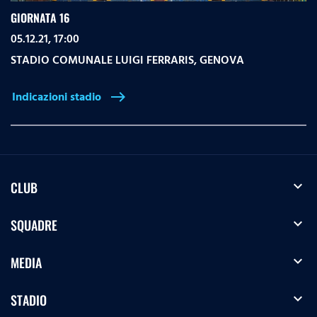
GIORNATA 16
05.12.21, 17:00
STADIO COMUNALE LUIGI FERRARIS
,
GENOVA
Indicazioni stadio
east
expand_more
CLUB
expand_more
SQUADRE
expand_more
MEDIA
expand_more
STADIO