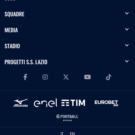
expand_more
SQUADRE
expand_more
MEDIA
expand_more
STADIO
expand_more
PROGETTI S.S. LAZIO
IT
EN