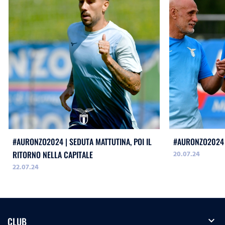
#AURONZO2024 | SEDUTA MATTUTINA, POI IL
#AURONZO2024 
20.07.24
RITORNO NELLA CAPITALE
22.07.24
expand_more
CLUB