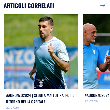
ARTICOLI CORRELATI
east
#AURONZO2024 | SEDUTA MATTUTINA, POI IL
#AURONZO2024 
20.07.24
RITORNO NELLA CAPITALE
22.07.24