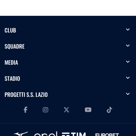
expand_more
CLUB
expand_more
SQUADRE
expand_more
MEDIA
expand_more
STADIO
expand_more
PROGETTI S.S. LAZIO