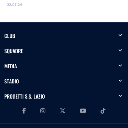
22.07.24
expand_more
CLUB
expand_more
SQUADRE
expand_more
MEDIA
expand_more
STADIO
expand_more
PROGETTI S.S. LAZIO