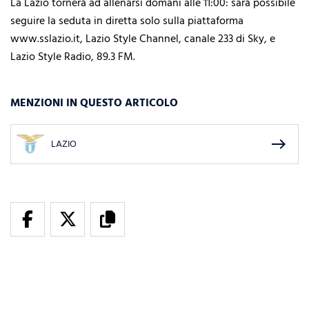
La Lazio tornerà ad allenarsi domani alle 11:00: sarà possibile
seguire la seduta in diretta solo sulla piattaforma
www.sslazio.it, Lazio Style Channel, canale 233 di Sky, e
Lazio Style Radio, 89.3 FM.
MENZIONI IN QUESTO ARTICOLO
east
LAZIO