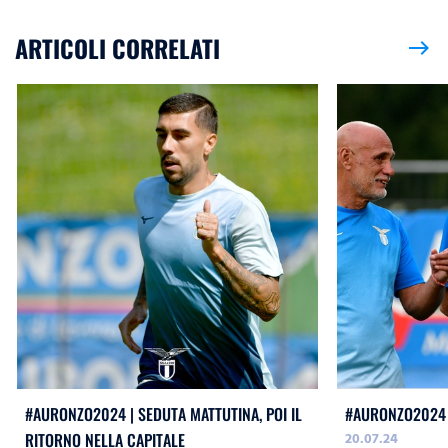
ARTICOLI CORRELATI
east
#AURONZO2024 | SEDUTA MATTUTINA, POI IL
#AURONZO2024 
20.07.24
RITORNO NELLA CAPITALE