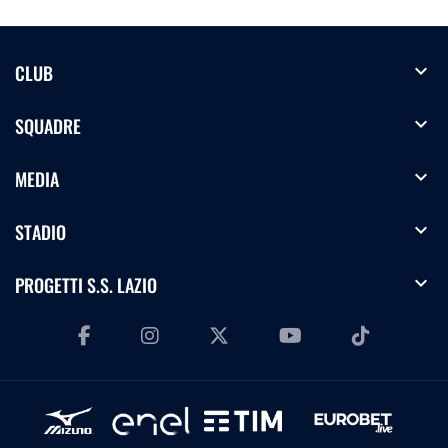
expand_more
CLUB
expand_more
SQUADRE
expand_more
MEDIA
expand_more
STADIO
expand_more
PROGETTI S.S. LAZIO