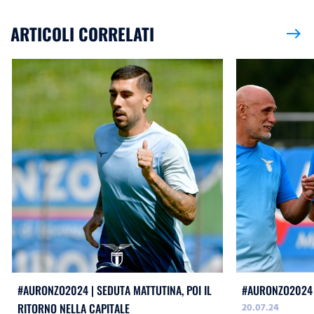
ARTICOLI CORRELATI
east
#AURONZO2024 | SEDUTA MATTUTINA, POI IL
#AURONZO2024 
20.07.24
RITORNO NELLA CAPITALE