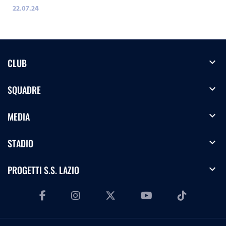
22.07.24
expand_more
CLUB
expand_more
SQUADRE
expand_more
MEDIA
expand_more
STADIO
expand_more
PROGETTI S.S. LAZIO